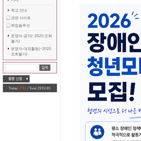
기타
학교 안내
관련 사이트
취업솔루션
운영자-공지(~2020:조회
불가)
운영자-대외활동(~2020:
조회불가)
Today
2382
/ Total 2935185