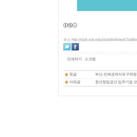
주소 http://club.cuk.edu/club/brd/viewClub
인쇄하기
스크랩
윗글
부산·진해경제자유구역청
아래글
청년창업공간 입주기업 