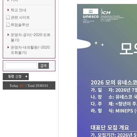
기타
학교 안내
관련 사이트
취업솔루션
운영자-공지(~2020:조회
불가)
운영자-대외활동(~2020:
조회불가)
Today
267
/ Total 2938191