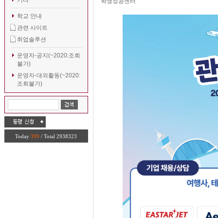
기타
학생성공센터
학교 안내
관련 사이트
취업솔루션
운영자-공지(~2020:조회
불가)
운영자-대외활동(~2020:
조회불가)
Today
399
/ Total 2938323