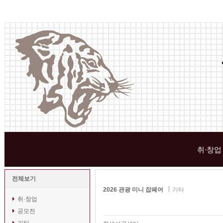
취·창업
전체보기
2026 관광 미니 잡페어
기타
취·창업
공모전