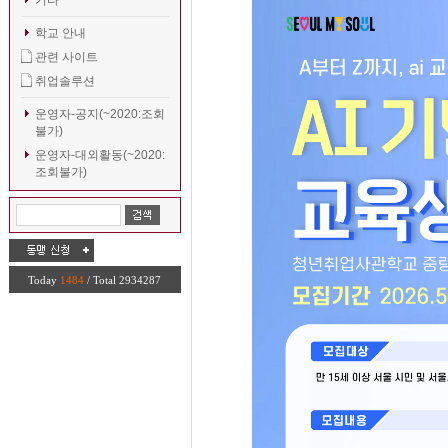
기타
학교 안내
관련 사이트
취업솔루션
운영자-공지(~2020:조회
불가)
운영자-대외활동(~2020:
조회불가)
Today
1484
/ Total 2934287