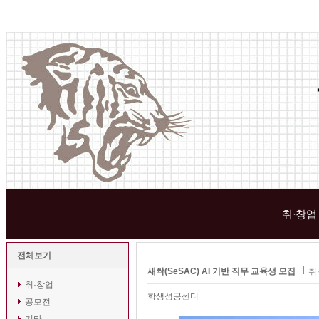
취·창업
전체보기
새싹(SeSAC) AI 기반 직무 교육생 모집
취
취·창업
학생성공센터
공모전