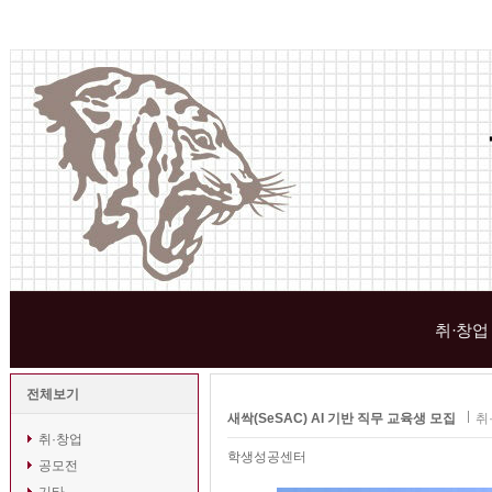
취·창업
전체보기
새싹(SeSAC) AI 기반 직무 교육생 모집
취
취·창업
학생성공센터
공모전