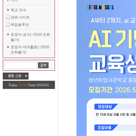
기타
학교 안내
관련 사이트
취업솔루션
운영자-공지(~2020:조회
불가)
운영자-대외활동(~2020:
조회불가)
Today
2629
/ Total 2935432