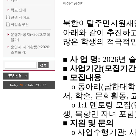
기타
학생성공센터
학교 안내
관련 사이트
북한이탈주민지원재
취업솔루션
아래와 같이 추진하고
운영자-공지(~2020:조회
많은 학생의 적극적인
불가)
운영자-대외활동(~2020:
조회불가)
■
사 업 명:
2026년
■
사업기간(모집기간)
■
모집내용
o 동아리(남한대학생
Today
209
/ Total 2939271
서, 학술, 문화활동, 
o 1:1 멘토링 모집
생, 북향민 자녀 포함
■
지원 및 문의
o 사업수행기관: 