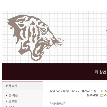
취·창업
전체보기
광양 ‘달그락 맹그락’ 2기 참가자 모집
취·
첨부파일 :
2
취·창업
공모전
학생성공센터