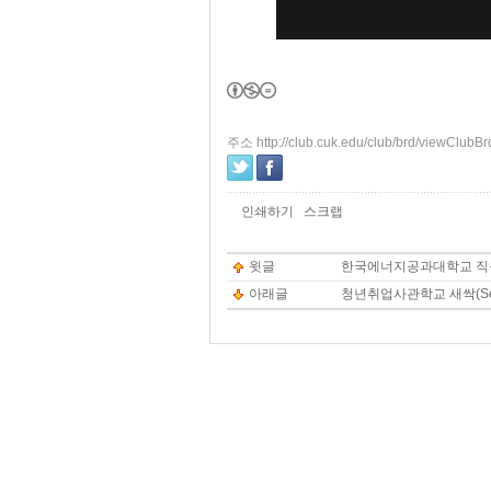
주소 http://club.cuk.edu/club/brd/viewClub
인쇄하기
스크랩
윗글
한국에너지공과대학교 직
아래글
청년취업사관학교 새싹(Se