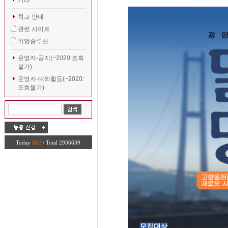
기타
학교 안내
관련 사이트
취업솔루션
운영자-공지(~2020:조회
불가)
운영자-대외활동(~2020:
조회불가)
Today
882
/ Total 2936639