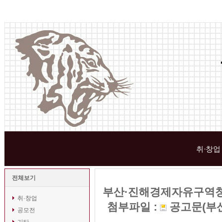
취·창업
전체보기
부산·진해경제자유구역청
취·창업
첨부파일 :
공고문(부
공모전