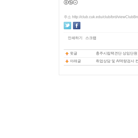
주소 http://club.cuk.edu/club/brd/viewClub
인쇄하기
스크랩
윗글
충주시립택견단 상임단원
아래글
취업상담 및 AI역량검사 