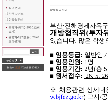
기타
학교 안내
학생성공센터
관련 사이트
취업솔루션
부산·진해경제자유
운영자-공지(~2020:조회
개방형직위(투자유
불가)
운영자-대외활동(~2020:
있습니다.
많은 학생
조회불가)
■
임용등급:
일반임기
■
임용인원:
1명
■
임용기간:
2년(총 
Today
1926
/ Total 2937683
■
원서접수:
'26. 5. 2
※ 채용관련 상세내
w.bjfez.go.kr
) 고시