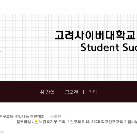
취·창업
공모전
기타
교인구교육 수업나눔 경진대회
공모전
첨부파일 :
보건복지부 주최 「인구와 미래! 2026 학교인구교육 수업나눔 경진
센터