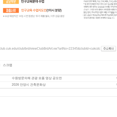
/club.cuk.edu/club/brd/viewClubBrdArt.vw?artNo=22345&clubId=cukcdc
기
스크랩
수원방문의해 관광 숏폼 영상 공모전
2026 안양시 건축문화상