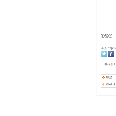
주소 http:/
인쇄하
윗글
아래글