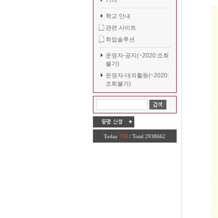
기타
학교 안내
관련 사이트
취업솔루션
운영자-공지(~2020:조회
불가)
운영자-대외활동(~2020:
조회불가)
Today
738
/ Total 2938662