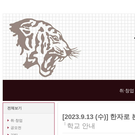
취·창업
전체보기
[2023.9.13 (수)]
취·창업
학교 안내
공모전