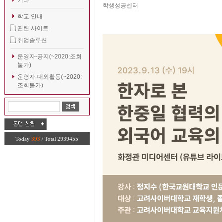
기타
학생성공센터
학교 안내
관련 사이트
취업솔루션
운영자-공지(~2020:조회
불가)
운영자-대외활동(~2020:
조회불가)
Today
393
/ Total 2939455