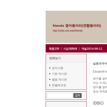
friends 영어동아리(연합동아리)
http://club.cuk.edu/friends
|
|
회원
219
시삽
최락재
개설
2014-08-11
전체보기
실용외국어
공지사항
Elisabeth 
기본 게시판
영어를 잘
앨범 게시판
저는 미국L
한줄메모장
영어를 잘
정보 부탁