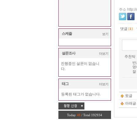
주소 http://
댓글
[
1
]
스케줄
보기
설문조사
더보기
주천탁
반
진행중인 설문이 없습니
영
다.
잘
태그
더보기
등록된 태그가 없습니다.
윗글
아래글
Today
48
/ Total 192934