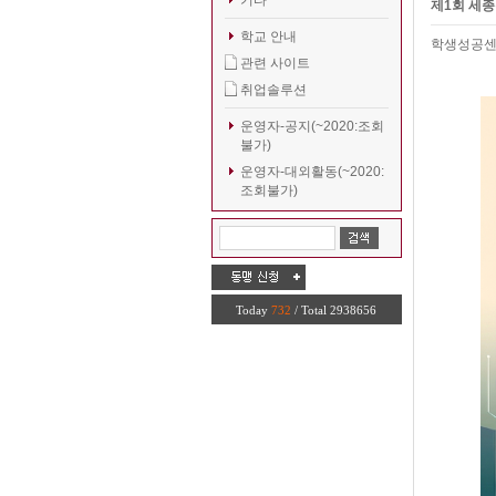
기타
제1회 세종
학교 안내
학생성공
관련 사이트
취업솔루션
운영자-공지(~2020:조회
불가)
운영자-대외활동(~2020:
조회불가)
Today
732
/ Total 2938656