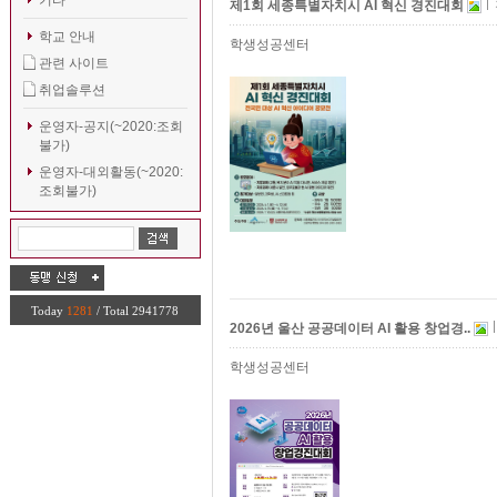
기타
제1회 세종특별자치시 AI 혁신 경진대회
학교 안내
학생성공센터
관련 사이트
취업솔루션
운영자-공지(~2020:조회
불가)
운영자-대외활동(~2020:
조회불가)
Today
1281
/ Total 2941778
2026년 울산 공공데이터 AI 활용 창업경..
학생성공센터