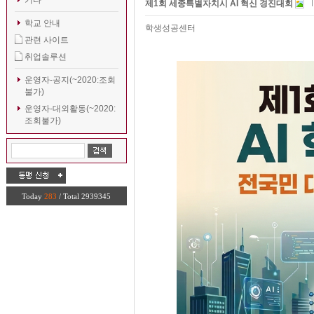
기타
제1회 세종특별자치시 AI 혁신 경진대회
학교 안내
학생성공센터
관련 사이트
취업솔루션
운영자-공지(~2020:조회
불가)
운영자-대외활동(~2020:
조회불가)
Today
283
/ Total 2939345